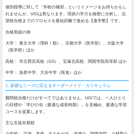
個別指導に対して「学校の補習」というイメージをお持ちかもし
れませんが、UGIは異なります。現状の学力を緻密に分析し、志
望校合格までのプロセスを最短距離で進める【進学塾】です。
合格実績の例
大学： 東京大学（理科Ⅰ類）、京都大学（医学部）、大阪大学
（医学部）ほか
高校： 市立西宮高校（GS）、宝塚北高校、関西学院高等部 ほか
中学： 洛星中学、大谷中学（医進）ほか
2. 多様なニーズに応えるオーダーメイド・カリキュラム
難関校合格だけがすべてではありません。UGIでは、一人ひとり
の目標や「学びの旬（最適な成長時期）」を見極め、最適な学習
コースを提案します。
主な生徒在籍校
小学校： 宝塚、美座、すみれが丘、逆瀬台、関西学院、小林聖心