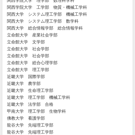
関西学
院大学
理学部
数理科学
科
関西学
院大学
工学部
物質・機
械工学科
関西大
学 シス
テム理工
学部 機
械工学科
関西大
学 シス
テム理工
学部 数
学科
関西大
学 総合
情報学部
総合情
報学科
立命館
大学 産
業社会学
部
立命館
大学 文
学部
立命館
大学 社
会学部
立命館
大学 社
会学部
立命館
大学 総
合心理学
部
立命館
大学 理
工学部
近畿大
学 国際
学部
近畿大
学 農学
部
近畿大
学 生命
理工学部
近畿大
学 理工
学部 機
械工学科
近畿大
学 法学
部 合格
甲南大
学 理工
学部 生
物学科
佛教大
学 看護
学部
龍谷大
学 先端
理工学部
龍谷大
学 先端
理工学部