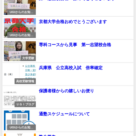
UGIからのお知ら
せ
京都大学合格おめでとうございます
UGIからのお知ら
せ
専科コースから見事 第一志望校合格
大学受験
兵庫県 公立高校入試 倍率確定
高校受験情報
保護者様からの嬉しいお便り
ＵＧＩブログ
通塾スケジュールについて
UGIからのお知ら
せ