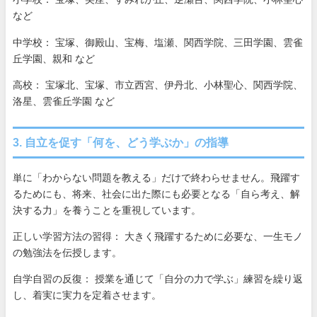
など
中学校： 宝塚、御殿山、宝梅、塩瀬、関西学院、三田学園、雲雀
丘学園、親和 など
高校： 宝塚北、宝塚、市立西宮、伊丹北、小林聖心、関西学院、
洛星、雲雀丘学園 など
3. 自立を促す「何を、どう学ぶか」の指導
単に「わからない問題を教える」だけで終わらせません。飛躍す
るためにも、将来、社会に出た際にも必要となる「自ら考え、解
決する力」を養うことを重視しています。
正しい学習方法の習得： 大きく飛躍するために必要な、一生モノ
の勉強法を伝授します。
自学自習の反復： 授業を通じて「自分の力で学ぶ」練習を繰り返
し、着実に実力を定着させます。