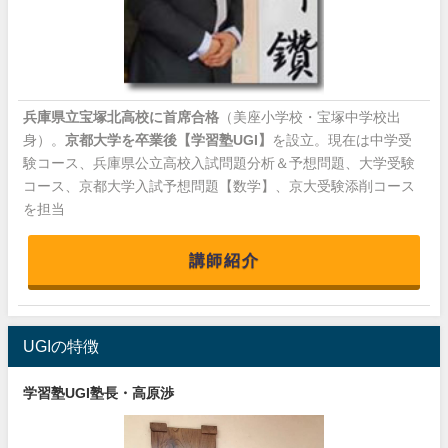
兵庫県立宝塚北高校に首席合格
（美座小学校・宝塚中学校出
身）。
京都大学を卒業後【学習塾UGI】
を設立。現在は中学受
験コース、兵庫県公立高校入試問題分析＆予想問題、大学受験
コース、京都大学入試予想問題【数学】、京大受験添削コース
を担当
講師紹介
UGIの特徴
学習塾UGI塾長・高原渉