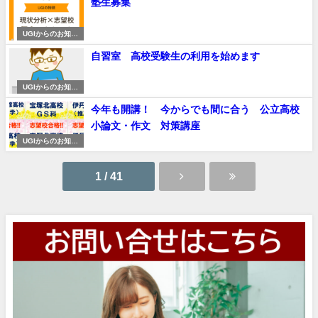
塾生募集
UGIからのお知ら
せ
自習室 高校受験生の利用を始めます
UGIからのお知ら
せ
今年も開講！ 今からでも間に合う 公立高校
小論文・作文 対策講座
UGIからのお知ら
せ
1 / 41