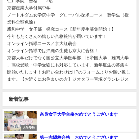
仁川学
院 合格
2名
京都産
業大学付
属中学
ノート
ルダム女
学院中学
グロー
バル探求
コース
奨学生（
授
業料全
額免除）
親和中
学 女子
部 探究
コース
【新年度
生募集開
始！】
今年も
たくさん
の嬉しい
合格報告
が届いて
います！
オンライ
ン指導コ
ース／京大紅萌会
オンライ
ン指導で
は沖縄の
生徒も京
大に合格
！
京都大学
だけでな
く国公立
大学医学
部、旧帝
国大学、
難関大学
、高校受
験・中学
受験にも
対応して
います。
新年度生
の募集を
開始いた
します！
お問い合
わせはH
Pのフォ
ームより
お願い致
し
ます。
【お近くにお住まいの方】ジオタワー宝塚グランレジス
新着記事
奈良女子大学合格おめでとうございます
大学受験
第一志望校合格 おめでとうございます