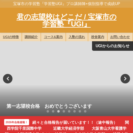
宝塚市の学習塾『学習塾UGI』プロ講師陣×個別指導で成績UP
君の志望校はどこだ / 宝塚市の
学習塾『UGI』
UGIの特徴
講師紹介
コース&案内
入塾の流れ
校舎案内
お問い合わせ
UGIからのお知らせ
第一志望校合格 おめでとうございます
続々と合格報告が届いています！！（途中報告） 関
2026年合格速報！
西学院千里国際中学 近畿大学経済学部 大阪青山大学看護学