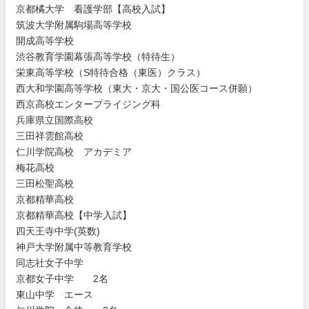
京都橘
大学 看
護学部
【高校入
試】
筑波大
学附属駒
場高等学
校
開成高
等学校
渋谷教
育学園幕
張高等学
校（特待
生）
栄東高
等学校（
S特待合
格（東医
）クラス
）
西大和
学園高等
学校（東
大・京大
・国公医
コース併
願）
西京高
校エンタ
ープライ
ジング科
兵庫県
立国際高
校
三田祥
雲館高校
仁川学
院高校
アカデミ
ア
梅花高
校
三田松
聖高校
京都精
華高校
京都精
華高校
【中学入
試】
四天王
寺中学(
英数)
神戸大
学附属中
等教育学
校
同志社
女子中学
京都女
子中学
2名
東山中
学 エー
ス