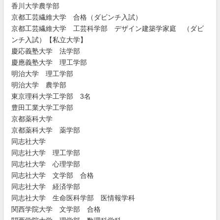
香川大
学農学部
京都工
芸繊維大
学 合格
（ダビン
チ入試）
京都工
芸繊維大
学 工芸
科学部
デザイン
建築学家
庭 （ダ
ビ
ンチ入
試）
【私立大
学】
慶応義
塾大学
法学部
慶應義
塾大学
理工学部
明治大
学 理工
学部
明治大
学 農学
部
東京理
科大学工
学部 3
名
豊田工
業大学工
学部
京都薬
科大学
京都薬
科大学
薬学部
同志社
大学
同志社
大学 理
工学部
同志社
大学 心
理学部
同志社
大学 文
学部 合
格
同志社
大学 経
済学部
同志社
大学 生
命医科学
部 医情
報学科
関西学
院大学
文学部
合格